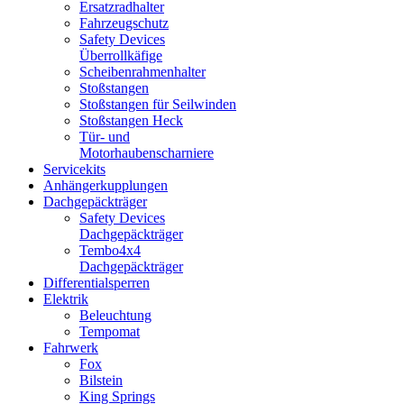
Ersatzradhalter
Fahrzeugschutz
Safety Devices
Überrollkäfige
Scheibenrahmenhalter
Stoßstangen
Stoßstangen für Seilwinden
Stoßstangen Heck
Tür- und
Motorhaubenscharniere
Servicekits
Anhängerkupplungen
Dachgepäckträger
Safety Devices
Dachgepäckträger
Tembo4x4
Dachgepäckträger
Differentialsperren
Elektrik
Beleuchtung
Tempomat
Fahrwerk
Fox
Bilstein
King Springs