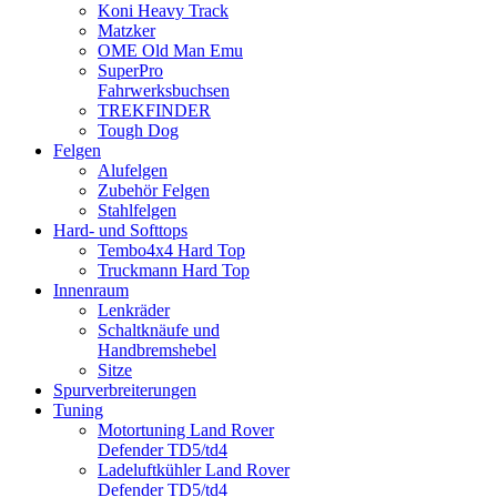
Koni Heavy Track
Matzker
OME Old Man Emu
SuperPro
Fahrwerksbuchsen
TREKFINDER
Tough Dog
Felgen
Alufelgen
Zubehör Felgen
Stahlfelgen
Hard- und Softtops
Tembo4x4 Hard Top
Truckmann Hard Top
Innenraum
Lenkräder
Schaltknäufe und
Handbremshebel
Sitze
Spurverbreiterungen
Tuning
Motortuning Land Rover
Defender TD5/td4
Ladeluftkühler Land Rover
Defender TD5/td4