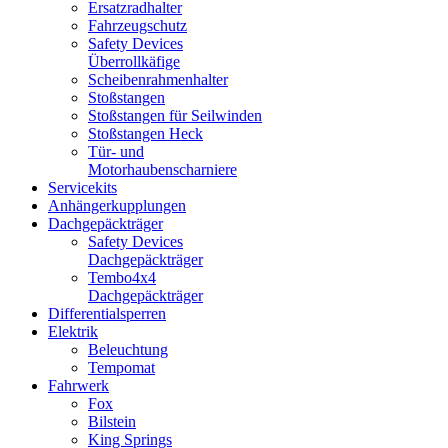
Ersatzradhalter
Fahrzeugschutz
Safety Devices
Überrollkäfige
Scheibenrahmenhalter
Stoßstangen
Stoßstangen für Seilwinden
Stoßstangen Heck
Tür- und
Motorhaubenscharniere
Servicekits
Anhängerkupplungen
Dachgepäckträger
Safety Devices
Dachgepäckträger
Tembo4x4
Dachgepäckträger
Differentialsperren
Elektrik
Beleuchtung
Tempomat
Fahrwerk
Fox
Bilstein
King Springs