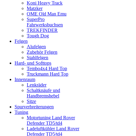
Koni Heavy Track
Matzker
OME Old Man Emu
SuperPro
Fahrwerksbuchsen
TREKFINDER
Tough Dog
Felgen
Alufelgen
Zubehör Felgen
Stahlfelgen
Hard- und Softtops
Tembo4x4 Hard Top
Truckmann Hard Top
Innenraum
Lenkräder
Schaltknäufe und
Handbremshebel
Sitze
Spurverbreiterungen
Tuning
Motortuning Land Rover
Defender TD5/td4
Ladeluftkühler Land Rover
Defender TD5/td4