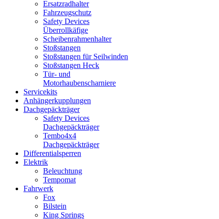
Ersatzradhalter
Fahrzeugschutz
Safety Devices
Überrollkäfige
Scheibenrahmenhalter
Stoßstangen
Stoßstangen für Seilwinden
Stoßstangen Heck
Tür- und
Motorhaubenscharniere
Servicekits
Anhängerkupplungen
Dachgepäckträger
Safety Devices
Dachgepäckträger
Tembo4x4
Dachgepäckträger
Differentialsperren
Elektrik
Beleuchtung
Tempomat
Fahrwerk
Fox
Bilstein
King Springs