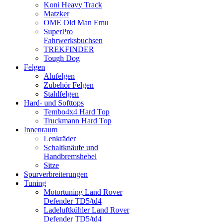
Koni Heavy Track
Matzker
OME Old Man Emu
SuperPro
Fahrwerksbuchsen
TREKFINDER
Tough Dog
Felgen
Alufelgen
Zubehör Felgen
Stahlfelgen
Hard- und Softtops
Tembo4x4 Hard Top
Truckmann Hard Top
Innenraum
Lenkräder
Schaltknäufe und
Handbremshebel
Sitze
Spurverbreiterungen
Tuning
Motortuning Land Rover
Defender TD5/td4
Ladeluftkühler Land Rover
Defender TD5/td4