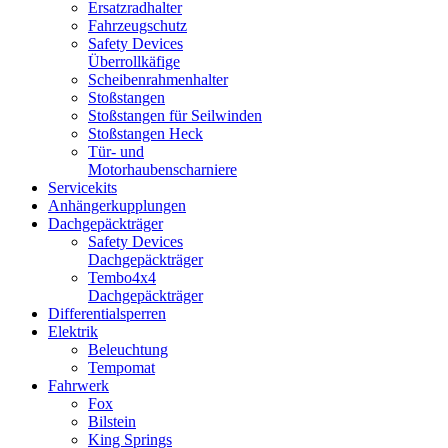
Ersatzradhalter
Fahrzeugschutz
Safety Devices
Überrollkäfige
Scheibenrahmenhalter
Stoßstangen
Stoßstangen für Seilwinden
Stoßstangen Heck
Tür- und
Motorhaubenscharniere
Servicekits
Anhängerkupplungen
Dachgepäckträger
Safety Devices
Dachgepäckträger
Tembo4x4
Dachgepäckträger
Differentialsperren
Elektrik
Beleuchtung
Tempomat
Fahrwerk
Fox
Bilstein
King Springs