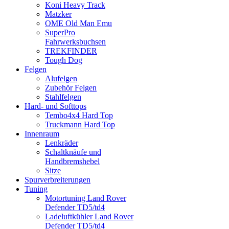
Koni Heavy Track
Matzker
OME Old Man Emu
SuperPro
Fahrwerksbuchsen
TREKFINDER
Tough Dog
Felgen
Alufelgen
Zubehör Felgen
Stahlfelgen
Hard- und Softtops
Tembo4x4 Hard Top
Truckmann Hard Top
Innenraum
Lenkräder
Schaltknäufe und
Handbremshebel
Sitze
Spurverbreiterungen
Tuning
Motortuning Land Rover
Defender TD5/td4
Ladeluftkühler Land Rover
Defender TD5/td4