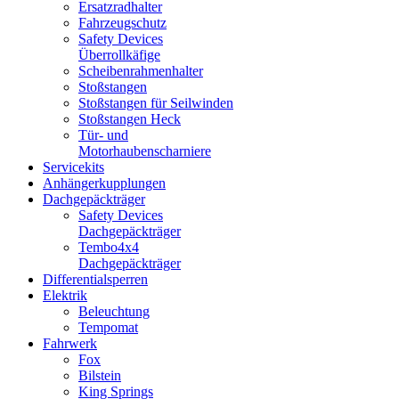
Ersatzradhalter
Fahrzeugschutz
Safety Devices
Überrollkäfige
Scheibenrahmenhalter
Stoßstangen
Stoßstangen für Seilwinden
Stoßstangen Heck
Tür- und
Motorhaubenscharniere
Servicekits
Anhängerkupplungen
Dachgepäckträger
Safety Devices
Dachgepäckträger
Tembo4x4
Dachgepäckträger
Differentialsperren
Elektrik
Beleuchtung
Tempomat
Fahrwerk
Fox
Bilstein
King Springs