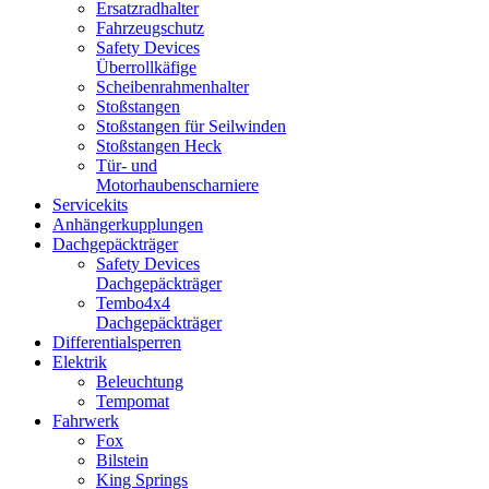
Ersatzradhalter
Fahrzeugschutz
Safety Devices
Überrollkäfige
Scheibenrahmenhalter
Stoßstangen
Stoßstangen für Seilwinden
Stoßstangen Heck
Tür- und
Motorhaubenscharniere
Servicekits
Anhängerkupplungen
Dachgepäckträger
Safety Devices
Dachgepäckträger
Tembo4x4
Dachgepäckträger
Differentialsperren
Elektrik
Beleuchtung
Tempomat
Fahrwerk
Fox
Bilstein
King Springs