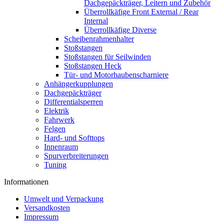
Dachgepäckträger, Leitern und Zubehör
Überrollkäfige Front External / Rear
Internal
Überrollkäfige Diverse
Scheibenrahmenhalter
Stoßstangen
Stoßstangen für Seilwinden
Stoßstangen Heck
Tür- und Motorhaubenscharniere
Anhängerkupplungen
Dachgepäckträger
Differentialsperren
Elektrik
Fahrwerk
Felgen
Hard- und Softtops
Innenraum
Spurverbreiterungen
Tuning
Informationen
Umwelt und Verpackung
Versandkosten
Impressum