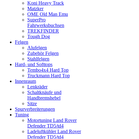
Koni Heavy Track
Matzker
OME Old Man Emu
SuperPro
Fahrwerksbuchsen
TREKFINDER
Tough Dog
Felgen
Alufelgen
Zubehör Felgen
Stahlfelgen
Hard- und Softtops
Tembo4x4 Hard Top
Truckmann Hard Top
Innenraum
Lenkräder
Schaltknäufe und
Handbremshebel
Sitze
Spurverbreiterungen
Tuning
Motortuning Land Rover
Defender TD5/td4
Ladeluftkühler Land Rover
Defender TD5/td4