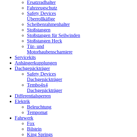
Ersatzradhalter
Fahrzeugschutz
Safety Devices
Überrollkäfige
Scheibenrahmenhalter
Stoßstangen
Stoßstangen für Seilwinden
Stoßstangen Heck
Tür- und
Motorhaubenscharniere
Servicekits
Anhängerkupplungen
Dachgepäckträger
Safety Devices
Dachgepäckträger
Tembo4x4
Dachgepäckträger
Differentialsperren
Elektrik
Beleuchtung
Tempomat
Fahrwerk
Fox
Bilstein
King Springs