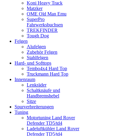
Koni Heavy Track
Matzker
OME Old Man Emu
SuperPro
Fahrwerksbuchsen
TREKFINDER
Tough Dog
Felgen
Alufelgen
Zubehör Felgen
Stahlfelgen
Hard- und Softtops
Tembo4x4 Hard Top
Truckmann Hard Top
Innenraum
Lenkräder
Schaltknäufe und
Handbremshebel
Sitze
Spurverbreiterungen
Tuning
Motortuning Land Rover
Defender TD5/td4
Ladeluftkühler Land Rover
Defender TD5/td4