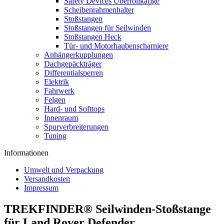
Safety Devices Überrollkäfige
Scheibenrahmenhalter
Stoßstangen
Stoßstangen für Seilwinden
Stoßstangen Heck
Tür- und Motorhaubenscharniere
Anhängerkupplungen
Dachgepäckträger
Differentialsperren
Elektrik
Fahrwerk
Felgen
Hard- und Softtops
Innenraum
Spurverbreiterungen
Tuning
Informationen
Umwelt und Verpackung
Versandkosten
Impressum
TREKFINDER® Seilwinden-Stoßstange
für Land Rover Defender