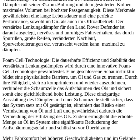
Dämpfer mit seiner 35-mm-Bohrung und dem gesinterten Kolben
maximales Volumen bei höchster Passgenauigkeit. Diese Merkmale
gewährleisten eine lange Lebensdauer und eine perfekte
Performance, sowohl im On- als auch im Offroadbetrieb. Der
verstärkte Lenkungsdämpfer für den Land Rover Defender ist
darauf ausgelegt, nervöses und unruhiges Fahrverhalten, das durch
Spurrillen, große Reifen, veränderten Nachlauf,
Spurverbreiterungen etc. verursacht werden kann, maximal zu
dämpfen.
Foam-Cell-Technologie: Die dauerhafte Effizienz und Stabilität des
verstärkten Lenkungsdämpfers wird durch eine innovative Foam-
Cell-Technologie gewährleistet. Eine geschlossene Schaumstruktur
bildet eine physikalische Barriere, um Öl und Gas zu trennen. Durch
ihre Fähigkeit, sich zu komprimieren und wieder auszudehnen,
verhindert die Schaumzelle das Aufschäumen des Öls und sichert
somit eine gleichbleibend hohe Leistung. Diese einzigartige
Ausstattung des Dämpfers mit einer Schaumzelle stellt sicher, dass
das System stets mit Öl gesättigt ist, eliminiert das Risiko einer
Vermischung von Öl und Luft und gewährleistet dadurch die
Vermeidung der Erhitzung des Öls. Zudem ermöglicht die erhöhte
Menge an Öl im System eine signifikante Reduzierung der
Aufschäumungsgefahr und schützt so vor Überhitzung.
Mehr Fahrkomfort bei höheren Geschwindigkeiten und im Gelände