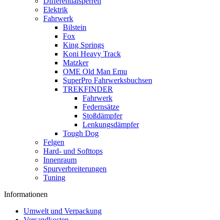
Differentialsperren
Elektrik
Fahrwerk
Bilstein
Fox
King Springs
Koni Heavy Track
Matzker
OME Old Man Emu
SuperPro Fahrwerksbuchsen
TREKFINDER
Fahrwerk
Federnsätze
Stoßdämpfer
Lenkungsdämpfer
Tough Dog
Felgen
Hard- und Softtops
Innenraum
Spurverbreiterungen
Tuning
Informationen
Umwelt und Verpackung
Versandkosten