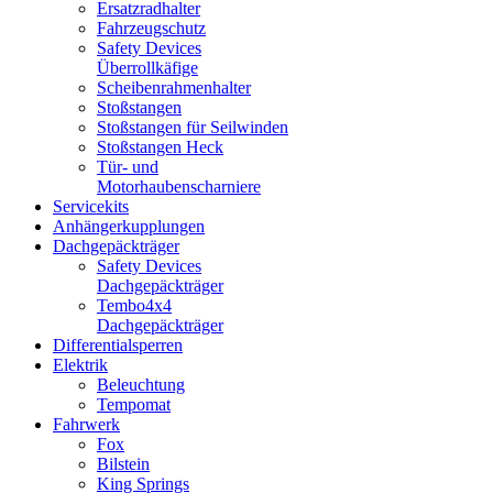
Ersatzradhalter
Fahrzeugschutz
Safety Devices
Überrollkäfige
Scheibenrahmenhalter
Stoßstangen
Stoßstangen für Seilwinden
Stoßstangen Heck
Tür- und
Motorhaubenscharniere
Servicekits
Anhängerkupplungen
Dachgepäckträger
Safety Devices
Dachgepäckträger
Tembo4x4
Dachgepäckträger
Differentialsperren
Elektrik
Beleuchtung
Tempomat
Fahrwerk
Fox
Bilstein
King Springs