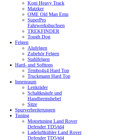
Koni Heavy Track
Matzker
OME Old Man Emu
SuperPro
Fahrwerksbuchsen
TREKFINDER
Tough Dog
Felgen
Alufelgen
Zubehör Felgen
Stahlfelgen
Hard- und Softtops
Tembo4x4 Hard Top
Truckmann Hard Top
Innenraum
Lenkräder
Schaltknäufe und
Handbremshebel
Sitze
Spurverbreiterungen
Tuning
Motortuning Land Rover
Defender TD5/td4
Ladeluftkühler Land Rover
Defender TD5/td4