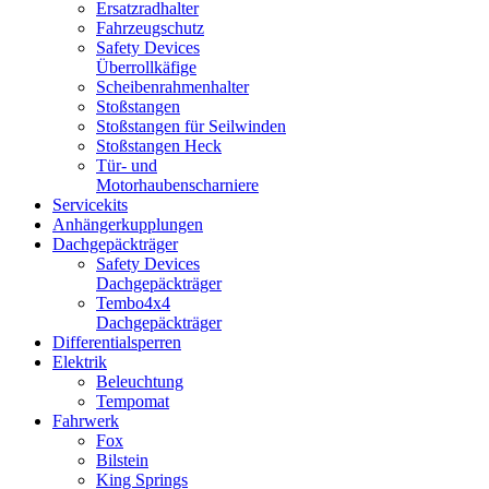
Ersatzradhalter
Fahrzeugschutz
Safety Devices
Überrollkäfige
Scheibenrahmenhalter
Stoßstangen
Stoßstangen für Seilwinden
Stoßstangen Heck
Tür- und
Motorhaubenscharniere
Servicekits
Anhängerkupplungen
Dachgepäckträger
Safety Devices
Dachgepäckträger
Tembo4x4
Dachgepäckträger
Differentialsperren
Elektrik
Beleuchtung
Tempomat
Fahrwerk
Fox
Bilstein
King Springs