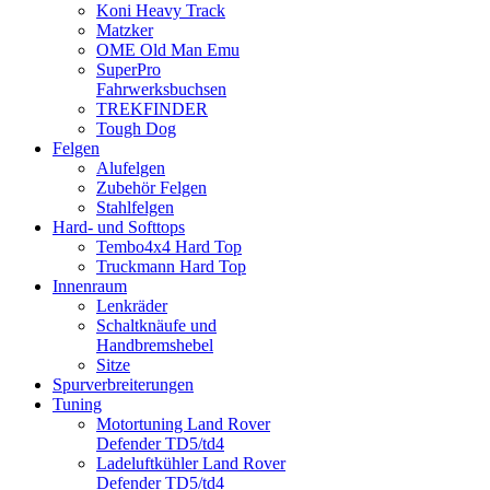
Koni Heavy Track
Matzker
OME Old Man Emu
SuperPro
Fahrwerksbuchsen
TREKFINDER
Tough Dog
Felgen
Alufelgen
Zubehör Felgen
Stahlfelgen
Hard- und Softtops
Tembo4x4 Hard Top
Truckmann Hard Top
Innenraum
Lenkräder
Schaltknäufe und
Handbremshebel
Sitze
Spurverbreiterungen
Tuning
Motortuning Land Rover
Defender TD5/td4
Ladeluftkühler Land Rover
Defender TD5/td4