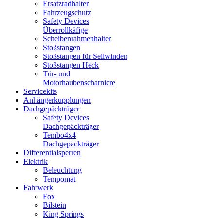
Ersatzradhalter
Fahrzeugschutz
Safety Devices
Überrollkäfige
Scheibenrahmenhalter
Stoßstangen
Stoßstangen für Seilwinden
Stoßstangen Heck
Tür- und
Motorhaubenscharniere
Servicekits
Anhängerkupplungen
Dachgepäckträger
Safety Devices
Dachgepäckträger
Tembo4x4
Dachgepäckträger
Differentialsperren
Elektrik
Beleuchtung
Tempomat
Fahrwerk
Fox
Bilstein
King Springs