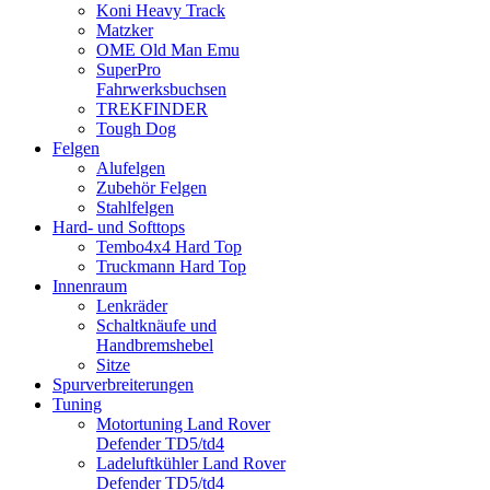
Koni Heavy Track
Matzker
OME Old Man Emu
SuperPro
Fahrwerksbuchsen
TREKFINDER
Tough Dog
Felgen
Alufelgen
Zubehör Felgen
Stahlfelgen
Hard- und Softtops
Tembo4x4 Hard Top
Truckmann Hard Top
Innenraum
Lenkräder
Schaltknäufe und
Handbremshebel
Sitze
Spurverbreiterungen
Tuning
Motortuning Land Rover
Defender TD5/td4
Ladeluftkühler Land Rover
Defender TD5/td4