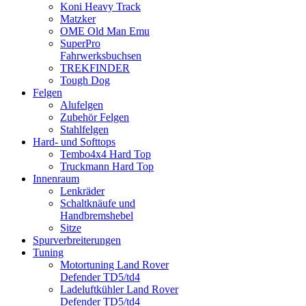
Koni Heavy Track
Matzker
OME Old Man Emu
SuperPro
Fahrwerksbuchsen
TREKFINDER
Tough Dog
Felgen
Alufelgen
Zubehör Felgen
Stahlfelgen
Hard- und Softtops
Tembo4x4 Hard Top
Truckmann Hard Top
Innenraum
Lenkräder
Schaltknäufe und
Handbremshebel
Sitze
Spurverbreiterungen
Tuning
Motortuning Land Rover
Defender TD5/td4
Ladeluftkühler Land Rover
Defender TD5/td4