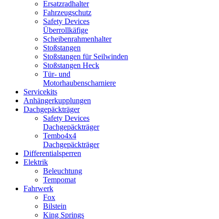
Ersatzradhalter
Fahrzeugschutz
Safety Devices
Überrollkäfige
Scheibenrahmenhalter
Stoßstangen
Stoßstangen für Seilwinden
Stoßstangen Heck
Tür- und
Motorhaubenscharniere
Servicekits
Anhängerkupplungen
Dachgepäckträger
Safety Devices
Dachgepäckträger
Tembo4x4
Dachgepäckträger
Differentialsperren
Elektrik
Beleuchtung
Tempomat
Fahrwerk
Fox
Bilstein
King Springs