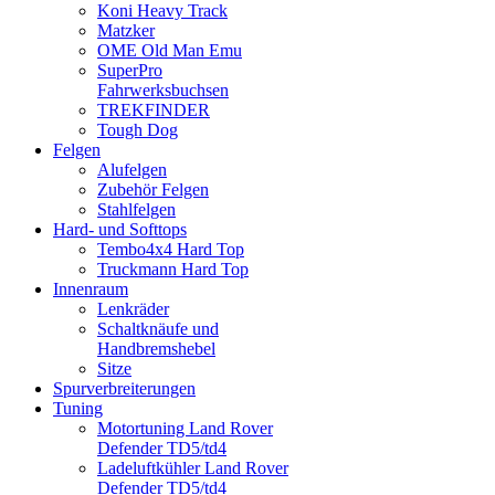
Koni Heavy Track
Matzker
OME Old Man Emu
SuperPro
Fahrwerksbuchsen
TREKFINDER
Tough Dog
Felgen
Alufelgen
Zubehör Felgen
Stahlfelgen
Hard- und Softtops
Tembo4x4 Hard Top
Truckmann Hard Top
Innenraum
Lenkräder
Schaltknäufe und
Handbremshebel
Sitze
Spurverbreiterungen
Tuning
Motortuning Land Rover
Defender TD5/td4
Ladeluftkühler Land Rover
Defender TD5/td4