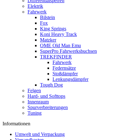
Differentialsperren
Elektrik
Fahrwerk
Bilstein
Fox
King Springs
Koni Heavy Track
Matzker
OME Old Man Emu
SuperPro Fahrwerksbuchsen
TREKFINDER
Fahrwerk
Federnsätze
Stoßdämpfer
Lenkungsdämpfer
Tough Dog
Felgen
Hard- und Softtops
Innenraum
Spurverbreiterungen
Tuning
Informationen
Umwelt und Verpackung
Versandkosten