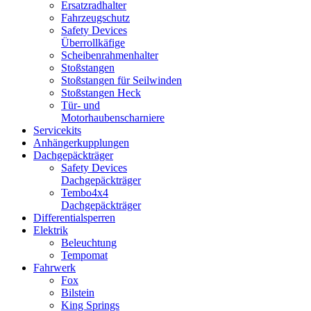
Ersatzradhalter
Fahrzeugschutz
Safety Devices
Überrollkäfige
Scheibenrahmenhalter
Stoßstangen
Stoßstangen für Seilwinden
Stoßstangen Heck
Tür- und
Motorhaubenscharniere
Servicekits
Anhängerkupplungen
Dachgepäckträger
Safety Devices
Dachgepäckträger
Tembo4x4
Dachgepäckträger
Differentialsperren
Elektrik
Beleuchtung
Tempomat
Fahrwerk
Fox
Bilstein
King Springs